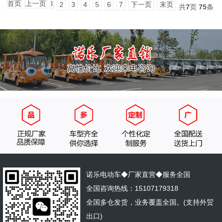
首页
上一页
1
2
3
4
5
6
7
下一页
末页
共
7
页
75
条
诺乐电动车◆厂家直营◆服务全国
全国咨询热线：15107179318
全国多仓发货，业务覆盖全国。(支持外贸
出口)