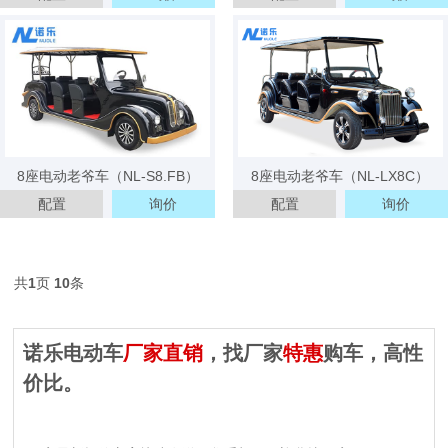
3天内 151****0811 已获取报价方案
3天内 157****5911 已获取报价方案
3天内 182****8876 已获取报价方案
3天内 134****4418 已获取报价方案
8座电动老爷车（NL-S8.FB）
8座电动老爷车（NL-LX8C）
3分钟内 173****6965 已获取报价方案
配置
询价
配置
询价
3分钟内 139****1175 已获取报价方案
5分钟内 135****8085 已获取报价方案
10分钟内 151****3959已获取报价方案
共
1
页
10
条
10分钟内 157****1125 已获取报价方案
诺乐电动车
厂家直销
，找厂家
特惠
购车，高性
10分钟内 182****2525 已获取报价方案
价比。
20分钟内 183****4571 已获取报价方案
20分钟内 191****8686 已获取报价方案