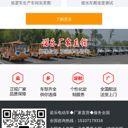
10分钟内 151****3959已获取报价方案
巡逻车生产车间实景图
观光车爬坡度测试
了解更多
诺乐电动车◆厂家直营◆服务全国
全国咨询热线：15107179318