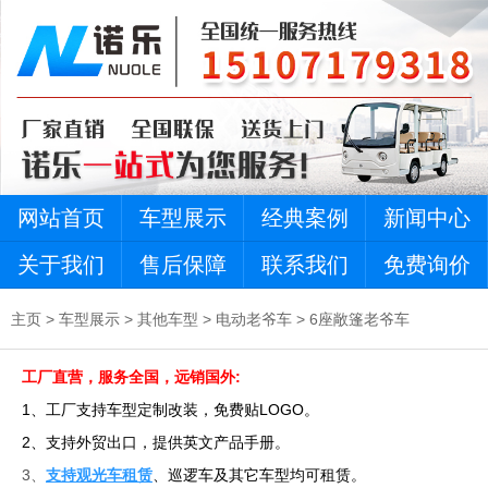
网站首页
车型展示
经典案例
新闻中心
关于我们
售后保障
联系我们
免费询价
主页
>
车型展示
>
其他车型
>
电动老爷车
>
6座敞篷老爷车
工厂直营，服务全国，远销国外:
1、工厂支持车型定制改装，免费贴LOGO。
2、支持外贸出口，提供英文产品手册。
3、
支持观光车租赁
、巡逻车及其它车型均可租赁。