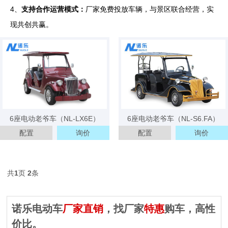
4、
支持合作运营模式：
厂家免费投放车辆，与景区联合经营，实
现共创共赢。
3天内 151****0811 已获取报价方案
3天内 157****5911 已获取报价方案
6座电动老爷车（NL-LX6E）
6座电动老爷车（NL-S6.FA）
3天内 182****8876 已获取报价方案
配置
询价
配置
询价
3天内 134****4418 已获取报价方案
3分钟内 173****6965 已获取报价方案
3分钟内 139****1175 已获取报价方案
共
1
页
2
条
5分钟内 135****8085 已获取报价方案
诺乐电动车
厂家直销
，找厂家
特惠
购车，高性
10分钟内 151****3959已获取报价方案
价比。
10分钟内 157****1125 已获取报价方案