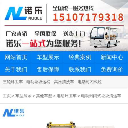
网站首页
车型展示
经典案例
新闻中心
关于我们
售后保障
联系我们
免费询价
三轮环卫车
电动垃圾运桶
高压清洗车
电动封闭式垃
车
圾清运车
主页
>
车型展示
>
其他车型
>
电动环卫车
>
电动封闭式垃圾清运车