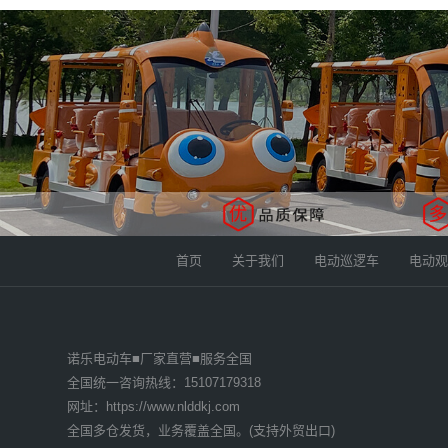
湖北黄冈 131****3172老爷车2辆已发货
武汉武昌 181****6559巡逻车4辆已发货
湖北孝感 189****8422观光车2辆已发货
湖北十堰 131****1117观光车2辆已发货
首页
关于我们
电动巡逻车
电动观
湖北武汉 133****1240观光车4辆已发货
贵州毕节 139****8122观光车1辆已发货
诺乐电动车■厂家直营■服务全国
云南昭通 189****7272观光车5辆已发货
全国统一咨询热线：15107179318
网址：https://www.nlddkj.com
云南玉溪 153****7018巡逻车3辆已发货
全国多仓发货，业务覆盖全国。(支持外贸出口)