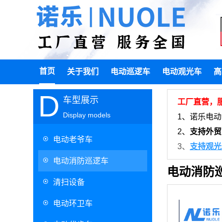
首页
关于我们
电动巡逻车
电动观光车
高
D
车型展示
工厂直营，
Display models
1、诺乐电
2、
支持外贸
电动老爷车
3、
支持观光
电动消防巡逻车
电动消防
清扫设备
电动环卫车