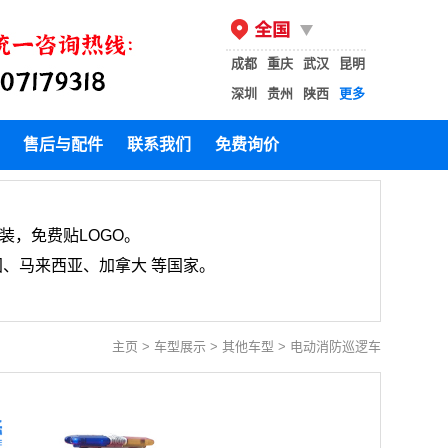
成都
重庆
武汉
昆明
深圳
贵州
陕西
更多
售后与配件
联系我们
免费询价
装，免费贴LOGO。
、马来西亚、加拿大 等国家。
主页
>
车型展示
>
其他车型
>
电动消防巡逻车