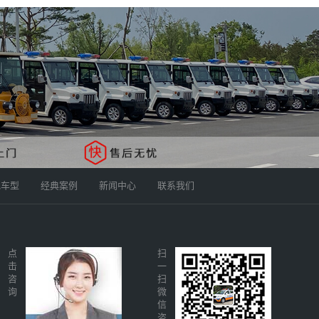
他车型
经典案例
新闻中心
联系我们
点
扫
击
一
咨
扫
询
微
信
咨