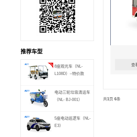
推荐车型
查
8座观光车（NL-
云南昆明 137****0277观光车1辆已发货
L108D）--特价款
湖北武汉 185****1744巡逻车12辆已发货
电动三轮垃圾清运车
共
1
页
6
条
（NL- BJ-001）
广东深圳 156****2877高尔夫2辆已发货
5座电动巡逻车（NL-
重庆万州 136****5549观光车2辆已发货
E3）