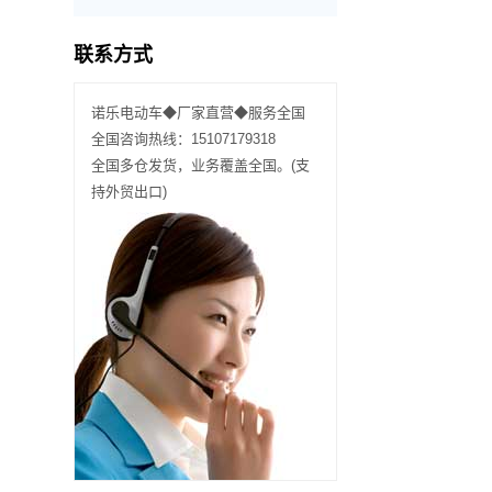
联系方式
武汉黄陂 156****2787观光车8辆已发货
诺乐电动车◆厂家直营◆服务全国
湖北随州 137****5449观光车3辆已发货
全国咨询热线：15107179318
全国多仓发货，业务覆盖全国。(支
湖北宜昌 189****9510巡逻车4辆已发货
持外贸出口)
武汉黄石 137****5783观光车7辆已发货
武汉蔡甸 138****5453驳运车2辆已发货
湖北随州 173****8894巡逻车6辆已发货
湖北宜昌 171****1781货车2辆已发货
武汉洪山 181****9352观光车5辆已发货