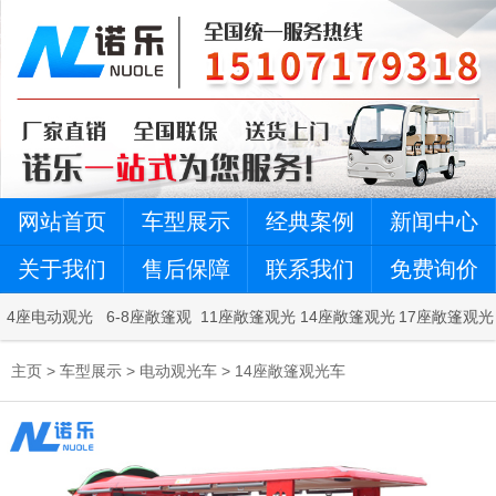
网站首页
车型展示
经典案例
新闻中心
关于我们
售后保障
联系我们
免费询价
4座电动观光
6-8座敞篷观
11座敞篷观光
14座敞篷观光
17座敞篷观光
车
光车
车
车
车
主页
>
车型展示
>
电动观光车
>
14座敞篷观光车