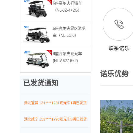
6座高尔夫打猎车
广东深圳 156****2877高尔夫2辆已发货
（NL-JZ-4+2G）
重庆万州 136****5549观光车2辆已发货
6座高尔夫景区游览
车（NL-LC.6）
广东深圳 198****9470巡逻车3辆已发货
8座高尔夫观光车
湖北黄冈 135****3552老爷车1辆已发货
(NL-A627.6+2)
湖北襄阳 136****6782巡逻车6辆已发货
诺乐优势
已发货通知
湖北随州 171****8217观光车4辆已发货
湖北宜昌 131****1231观光车1辆已发货
湖北咸宁 153****1790观光车5辆已发货