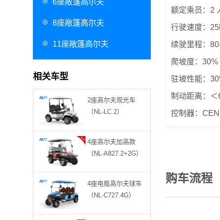
6座敞篷高尔夫
额定乘员：2 
8座敞篷高尔夫
行驶速度：25k
11座敞篷高尔夫
续驶里程：80
爬坡度：30%
相关车型
驻坡性能：30
制动距离：＜
2座高尔夫观光车
（NL-LC.2）
控制器：CE
4座高尔夫加高款
（NL-A827.2+2G）
云南昆明 137****0277观光车1辆已发货
购车流程
4座电瓶高尔夫球车
（NL-C727.4G）
湖北武汉 185****1744巡逻车12辆已发货