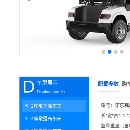
D
车型展示
配置参数
购
Display models
型号：诺乐高尔
2座敞篷高尔夫
长*宽*高：274
4座敞篷高尔夫
整车重量（含电