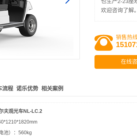
也生产2-23
欢迎咨询了解
销售热
15107
在线
车流程
诺乐优势
相关案例
夫观光车NL-LC.2
0*1210*1820mm
池）：560kg