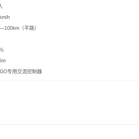
人
m/h
—100km（平路）
%
6m
NGO专用交流控制器