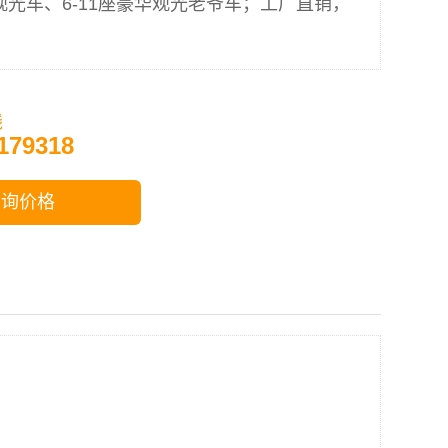
座观光车、6-11座豪华观光老爷车；工厂直销，
。
线
179318
咨询价格