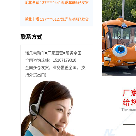
湖北孝感 137****9441巡逻车6辆已发货
湖北十堰 137****0127观光车4辆已发货
联系方式
武汉汉南 181****1564巡逻车10辆已发货
诺乐电动车■厂家直营■服务全国
武汉黄陂 156****2787观光车8辆已发货
全国咨询热线：15107179318
全国多仓发货，业务覆盖全国。(支
湖北随州 137****5449观光车3辆已发货
持外贸出口)
湖北宜昌 189****9510巡逻车4辆已发货
武汉黄石 137****5783观光车7辆已发货
武汉蔡甸 138****5453驳运车2辆已发货