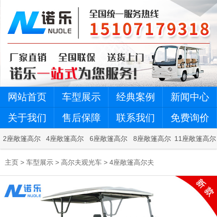
网站首页
车型展示
经典案例
新闻中心
关于我们
售后保障
联系我们
免费询价
2座敞篷高尔
4座敞篷高尔
6座敞篷高尔
8座敞篷高尔
11座敞篷高尔
夫
夫
夫
夫
夫
主页
>
车型展示
>
高尔夫观光车
>
4座敞篷高尔夫