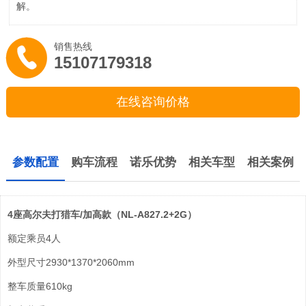
解。
销售热线
15107179318
在线咨询价格
参数配置
购车流程
诺乐优势
相关车型
相关案例
4座高尔夫打猎车/加高款（NL-A827.2+2G）
额定乘员
4人
外型尺寸
2930*1370*2060mm
整车质量
610kg